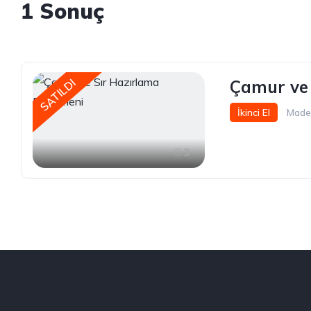
1 Sonuç
SATILDI
Çamur ve 
İkinci El
Maden
3