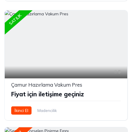
SATILIK
5
Çamur Hazırlama Vakum Pres
Fiyat için iletişime geçiniz
İkinci El
Madencilik